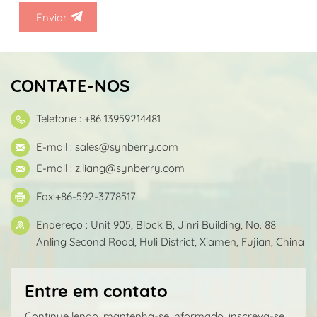
Enviar
CONTATE-NOS
Telefone : +86 13959214481
E-mail :
sales@synberry.com
E-mail :
z.liang@synberry.com
Fax:+86-592-3778517
Endereço : Unit 905, Block B, Jinri Building, No. 88
Anling Second Road, Huli District, Xiamen, Fujian, China
Entre em contato
Continue lendo, mantenha-se informado, inscreva-se