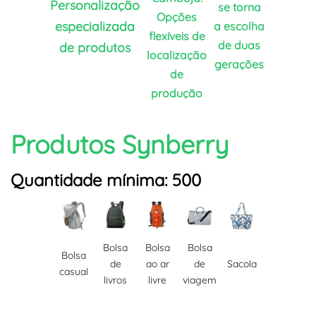
Personalização
se torna
Opções
especializada
a escolha
flexíveis de
de duas
de produtos
localização
gerações
de
produção
Produtos Synberry
Quantidade mínima: 500
Bolsa
Bolsa
Bolsa
Bolsa
de
ao ar
de
Sacola
casual
livros
livre
viagem