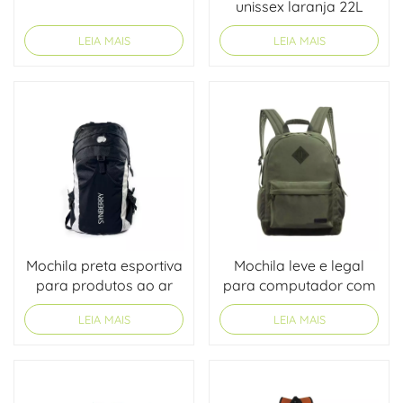
unissex laranja 22L
LEIA MAIS
LEIA MAIS
Mochila preta esportiva
Mochila leve e legal
para produtos ao ar
para computador com
livre OEM
design moderno
LEIA MAIS
LEIA MAIS
personalizado para
adolescentes