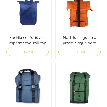
Mochila confortável e
Mochila elegante à
impermeável roll-top
prova d'água para
elegante
exterior de grande
LEIA MAIS
LEIA MAIS
capacidade