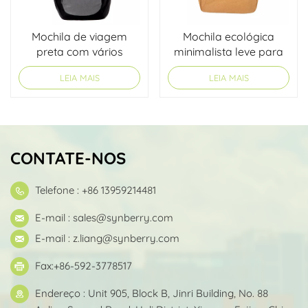
Mochila de viagem
Mochila ecológica
preta com vários
minimalista leve para
bolsos e grande
viagem
LEIA MAIS
LEIA MAIS
capacidade
CONTATE-NOS
Telefone : +86 13959214481
E-mail :
sales@synberry.com
E-mail :
z.liang@synberry.com
Fax:+86-592-3778517
Endereço : Unit 905, Block B, Jinri Building, No. 88