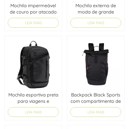
Mochila impermeável
Mochila externa de
de couro por atacado
moda de grande
com aba de fivela
capacidade com
LEIA MAIS
LEIA MAIS
bloqueio de cores OEM
/ ODM
Mochila esportiva preta
Backpack Black Sports
para viagens e
com compartimento de
escaladas.
sapatos
LEIA MAIS
LEIA MAIS