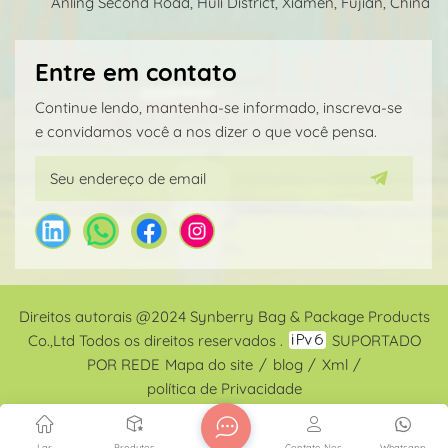
Anling Second Road, Huli District, Xiamen, Fujian, China
Entre em contato
Continue lendo, mantenha-se informado, inscreva-se
e convidamos você a nos dizer o que você pensa.
Direitos autorais @2024 Synberry Bag & Package Products
Co.,Ltd Todos os direitos reservados .
SUPORTADO
POR REDE
Mapa do site
/
blog
/
Xml
/
política de Privacidade
Lar
Produtos
Contate-Nos
Whatsapp