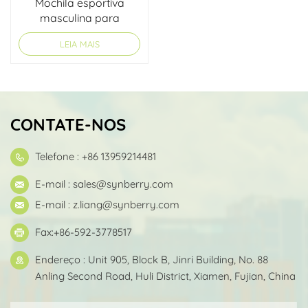
Mochila esportiva
masculina para
atividades ao ar livre
LEIA MAIS
CONTATE-NOS
Telefone : +86 13959214481
E-mail :
sales@synberry.com
E-mail :
z.liang@synberry.com
Fax:+86-592-3778517
Endereço : Unit 905, Block B, Jinri Building, No. 88
Anling Second Road, Huli District, Xiamen, Fujian, China