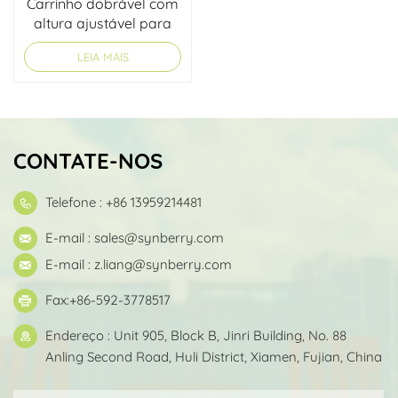
Carrinho dobrável com
altura ajustável para
mochila
LEIA MAIS
CONTATE-NOS
Telefone : +86 13959214481
E-mail :
sales@synberry.com
E-mail :
z.liang@synberry.com
Fax:+86-592-3778517
Endereço : Unit 905, Block B, Jinri Building, No. 88
Anling Second Road, Huli District, Xiamen, Fujian, China