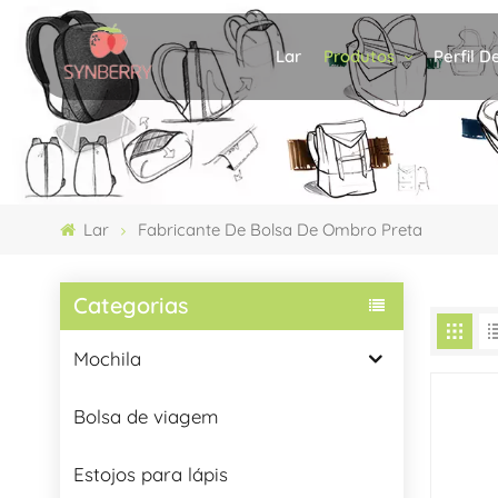
Produtos
Perfil 
Lar
Lar
Fabricante De Bolsa De Ombro Preta
Categorias
Mochila
Bolsa de viagem
Estojos para lápis