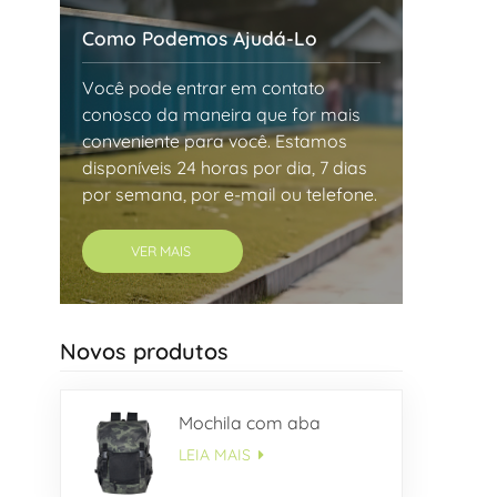
Como Podemos Ajudá-Lo
Você pode entrar em contato
conosco da maneira que for mais
conveniente para você. Estamos
disponíveis 24 horas por dia, 7 dias
por semana, por e-mail ou telefone.
VER MAIS
Novos produtos
Mochila com aba
LEIA MAIS