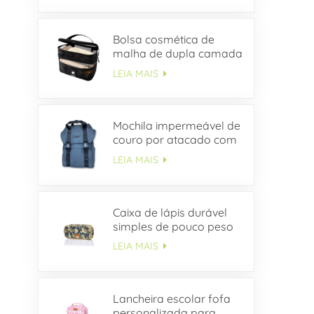
Bolsa cosmética de
malha de dupla camada
LEIA MAIS
Mochila impermeável de
couro por atacado com
aba de fivela
LEIA MAIS
Caixa de lápis durável
simples de pouco peso
da lona do estudante do
LEIA MAIS
ODM
Lancheira escolar fofa
personalizada para