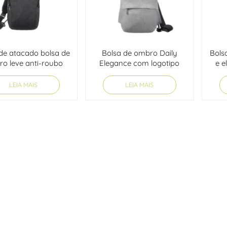
de atacado bolsa de
Bolsa de ombro Daily
Bols
o leve anti-roubo
Elegance com logotipo
e e
com anel em D
personalizado
LEIA MAIS
LEIA MAIS