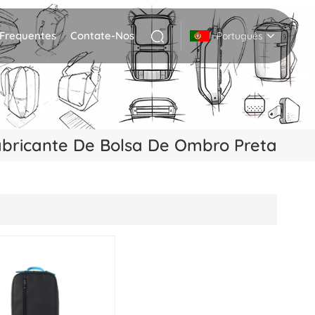
 Frequentes
Contate-Nos
Português
English
Deutsch
bricante De Bolsa De Ombro Preta
Italiano
русский
Español
Português
Nederlands
日本語