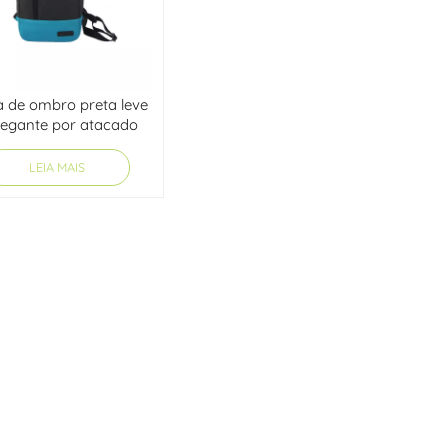
한국어
היברית
a de ombro preta leve
legante por atacado
LEIA MAIS