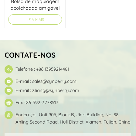
Bolsa de maquiagem
acolchoada amigável
para viagens Pink
LEIA MAIS
Travel
CONTATE-NOS
Telefone : +86 13959214481
E-mail :
sales@synberry.com
E-mail :
z.liang@synberry.com
Fax:+86-592-3778517
Endereço : Unit 905, Block B, Jinri Building, No. 88
Anling Second Road, Huli District, Xiamen, Fujian, China