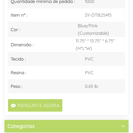
Quantidade mínima de pedido :
1000
Item nº :
SY-DTB25415
Blue/Pink
Cor :
(Customizable)
11.75" * 13.75" * 6.75"
Dimensão :
(H*L*W)
Tecido :
PVC
Resina :
PVC
Peso :
0.65 lb
PERGUNTE AGORA
Categorias