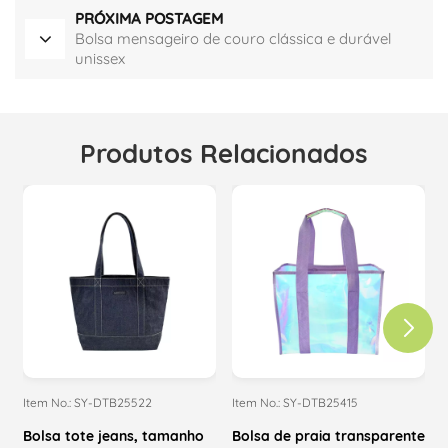
PRÓXIMA POSTAGEM
Bolsa mensageiro de couro clássica e durável
unissex
Produtos Relacionados
Item No.: SY-DTB25522
Item No.: SY-DTB25415
I
Bolsa tote jeans, tamanho
Bolsa de praia transparente