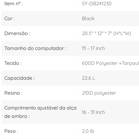
Item nº :
SY-DB241230
Cor :
Black
Dimensão :
20.5" * 12" * 7" (H*L*W)
Tamanho do computador :
15 - 17 inch
Tecido :
600D Polyester +Tarpaul
Capacidade :
22.6 L
Resina :
210D polyester
Comprimento ajustável da alça
16 - 31 inch
de ombro :
Peso :
2.0 lb