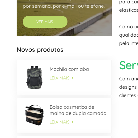
para ca
por semana, por e-mail ou telefone.
elástica
VER MAIS
Como um
qualida
pela in
Novos produtos
Se
Mochila com aba
LEIA MAIS
Com ano
designs
clientes
Bolsa cosmética de
malha de dupla camada
LEIA MAIS