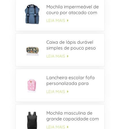
Mochila impermeável de
couro por atacado com
aba de fivela
LEIA MAIS
Caixa de lápis durável
simples de pouco peso
da lona do estudante do
LEIA MAIS
ODM
Lancheira escolar fofa
personalizada para
crianças
LEIA MAIS
Mochila masculina de
grande capacidade com
vários bolsos OEM
LEIA MAIS