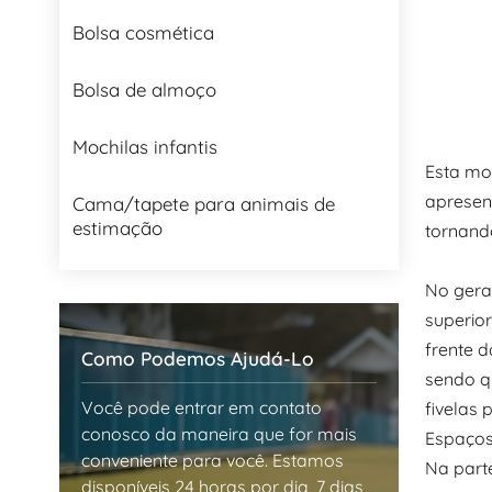
Bolsa cosmética
Bolsa de almoço
Mochilas infantis
Esta mo
apresen
Cama/tapete para animais de
estimação
tornando
No gera
superio
frente 
Como Podemos Ajudá-Lo
sendo q
Você pode entrar em contato
fivelas
conosco da maneira que for mais
Espaços
conveniente para você. Estamos
Na part
disponíveis 24 horas por dia, 7 dias