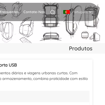
 Frequentes
Contate-Nos
Português
English
Deutsch
Produtos
Italiano
русский
orta USB
entos diários e viagens urbanas curtas. Com
Español
o armazenamento, combina praticidade com estilo
Português
Nederlands
日本語