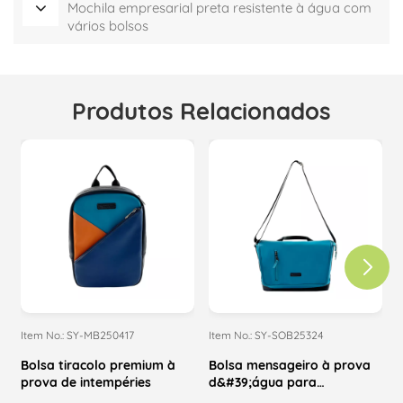
Mochila empresarial preta resistente à água com
vários bolsos
Produtos Relacionados
Item No.: SY-MB250417
Item No.: SY-SOB25324
I
Bolsa tiracolo premium à
Bolsa mensageiro à prova
prova de intempéries
d&#39;água para
documentos e arquivos