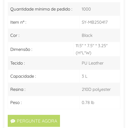
Quantidade mínima de pedido :
1000
Item nº :
SY-MB250417
Cor :
Black
11.5" * 7.5" * 3.25"
Dimensão :
(H*L*W)
Tecido :
PU Leather
Capacidade :
3 L
Resina :
210D polyester
Peso :
0.78 lb
PERGUNTE AGORA