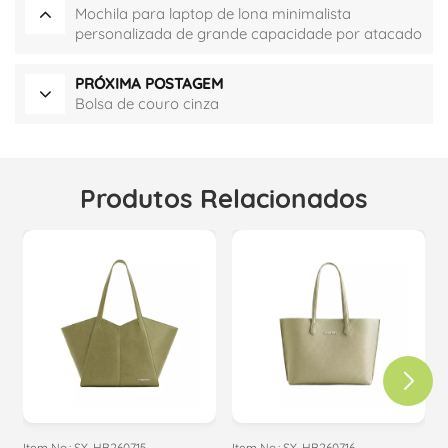
Mochila para laptop de lona minimalista
personalizada de grande capacidade por atacado
PRÓXIMA POSTAGEM
Bolsa de couro cinza
Produtos Relacionados
Item No.: SY-HB260715
Item No.: SY-HB260716
I