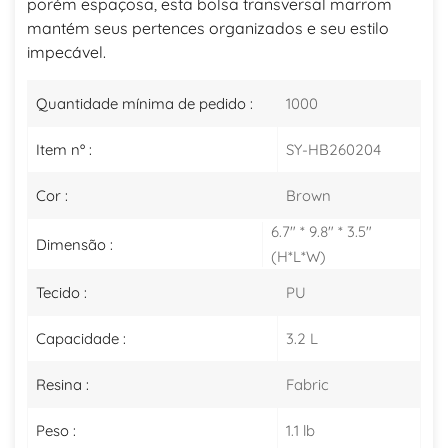
porém espaçosa, esta bolsa transversal marrom
mantém seus pertences organizados e seu estilo
impecável.
Quantidade mínima de pedido :
1000
Item nº :
SY-HB260204
Cor :
Brown
6.7" * 9.8" * 3.5"
Dimensão :
(H*L*W)
Tecido :
PU
Capacidade :
3.2 L
Resina :
Fabric
Peso :
1.1 lb