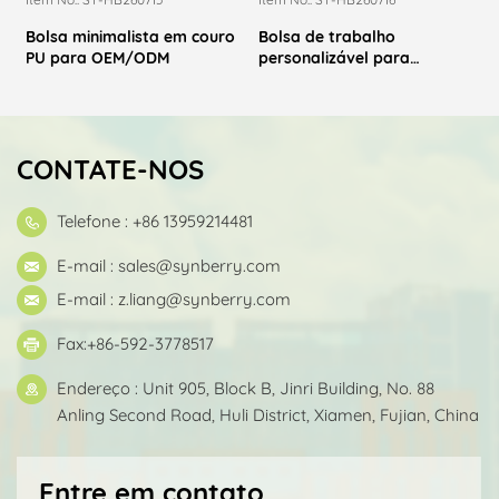
Bolsa minimalista em couro
Bolsa de trabalho
PU para OEM/ODM
personalizável para
pedidos em grande
quantidade.
CONTATE-NOS
Telefone : +86 13959214481
E-mail :
sales@synberry.com
E-mail :
z.liang@synberry.com
Fax:+86-592-3778517
Endereço : Unit 905, Block B, Jinri Building, No. 88
Anling Second Road, Huli District, Xiamen, Fujian, China
Entre em contato