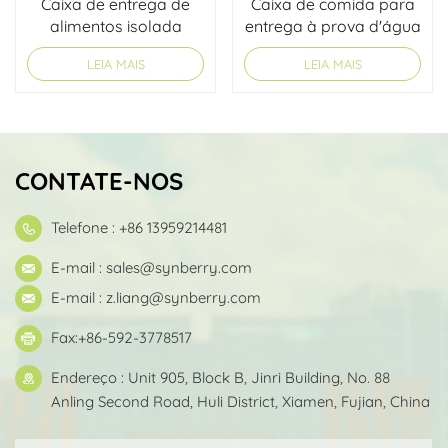
Caixa de entrega de
Caixa de comida para
alimentos isolada
entrega à prova d'água
personalizada para
personalizada
LEIA MAIS
LEIA MAIS
bicicletas
CONTATE-NOS
Telefone : +86 13959214481
E-mail :
sales@synberry.com
E-mail :
z.liang@synberry.com
Fax:+86-592-3778517
Endereço : Unit 905, Block B, Jinri Building, No. 88
Anling Second Road, Huli District, Xiamen, Fujian, China