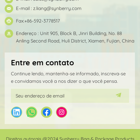
E-mail :
z.liang@synberry.com
Fax:+86-592-3778517
Endereço : Unit 905, Block B, Jinri Building, No. 88
Anling Second Road, Huli District, Xiamen, Fujian, China
Entre em contato
Continue lendo, mantenha-se informado, inscreva-se
e convidamos você a nos dizer o que você pensa.
Direitos autorais @2024 Synberry Bag & Package Products