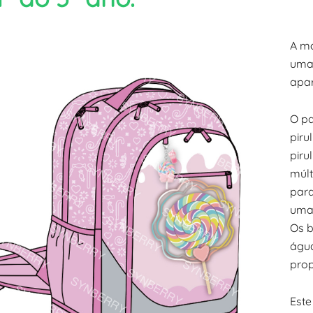
A mo
uma 
apar
O pa
piru
piru
múl
para
uma 
Os b
água
prop
Est