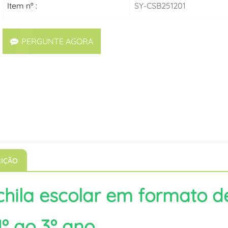
Item nº :
SY-CSB251201
PERGUNTE AGORA
IÇÃO
hila escolar em formato de
1º ao 3º ano.