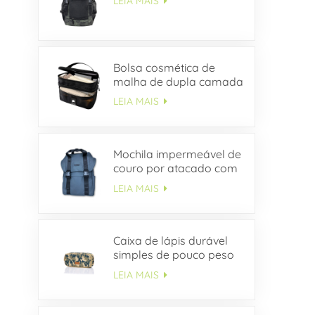
LEIA MAIS
Bolsa cosmética de
malha de dupla camada
LEIA MAIS
Mochila impermeável de
couro por atacado com
aba de fivela
LEIA MAIS
Caixa de lápis durável
simples de pouco peso
da lona do estudante do
LEIA MAIS
ODM