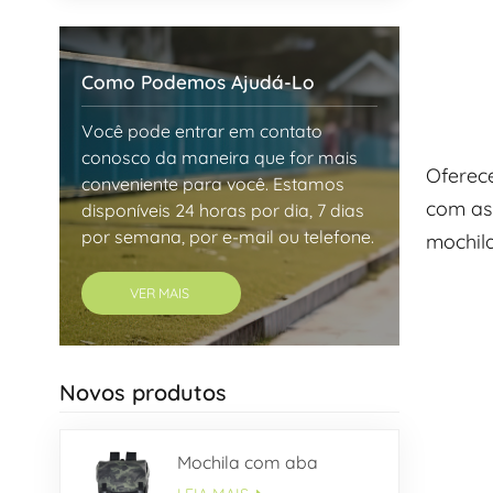
Como Podemos Ajudá-Lo
Você pode entrar em contato
conosco da maneira que for mais
Oferece
conveniente para você. Estamos
com as 
disponíveis 24 horas por dia, 7 dias
por semana, por e-mail ou telefone.
mochila
VER MAIS
Novos produtos
Mochila com aba