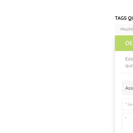
TAGS Q
Mochil
DE
Est
qua
Ass