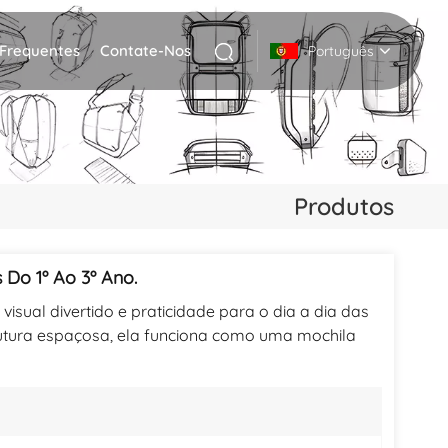
 Frequentes
Contate-Nos
Português
English
Deutsch
Produtos
Italiano
русский
 Do 1º Ao 3º Ano.
visual divertido e praticidade para o dia a dia das
Español
rutura espaçosa, ela funciona como uma mochila
Português
Nederlands
日本語