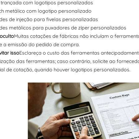
a trançada com logotipos personalizados
ch metálico com logotipo personalizado
des de injeção para fivelas personalizadas
des metálicos para puxadores de zíper personalizados
oculto
Muitas cotações de fábricas não incluíam o ferramen
o e a emissão do pedido de compra.
itar isso
Esclareça o custo das ferramentas antecipadamente,
zação das ferramentas; caso contrário, solicite ao forneced
cial de cotação, quando houver logotipos personalizados.