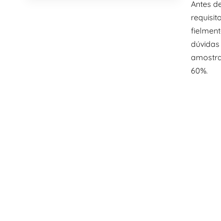
Antes d
requisit
fielment
dúvidas 
amostra
60%.