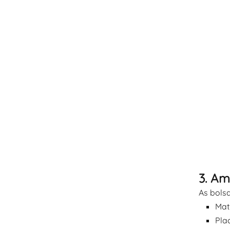
3. Am
As bols
Mat
Pla