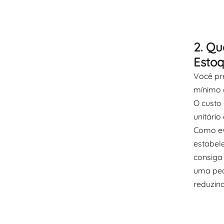
2. Qu
Esto
Você pr
mínimo d
O custo
unitário
Como ev
estabel
consiga
uma peq
reduzind