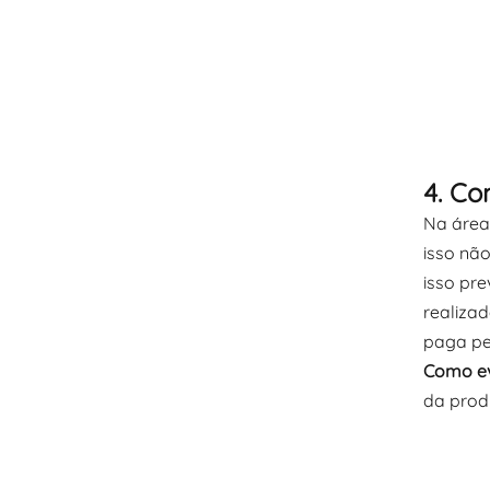
4. Co
Na área
isso nã
isso pr
realizad
paga pe
Como ev
da prod