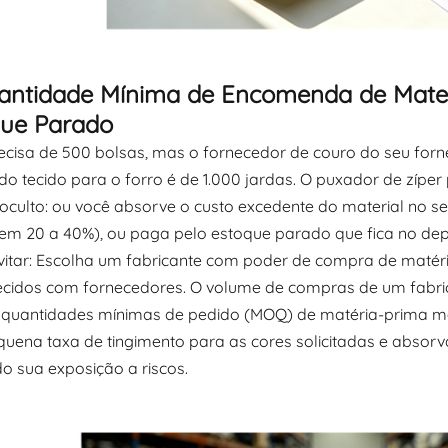
antidade Mínima de Encomenda de Materi
que Parado
ecisa de 500 bolsas, mas o fornecedor de couro do seu for
o tecido para o forro é de 1.000 jardas. O puxador de zípe
 oculto: ou você absorve o custo excedente do material no 
 em 20 a 40%), ou paga pelo estoque parado que fica no depó
itar: Escolha um fabricante com poder de compra de matér
ecidos com fornecedores. O volume de compras de um fabrica
 quantidades mínimas de pedido (MOQ) de matéria-prima 
uena taxa de tingimento para as cores solicitadas e absorv
o sua exposição a riscos.