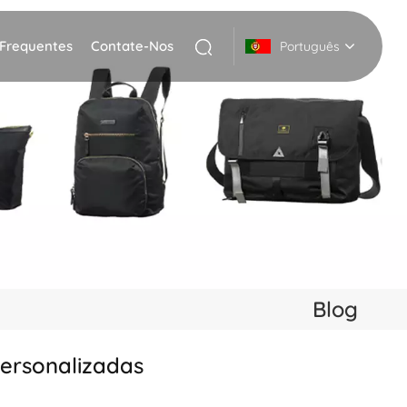
 Frequentes
Contate-Nos
Português
English
Deutsch
Italiano
русский
Español
Blog
Português
personalizadas
Nederlands
日本語