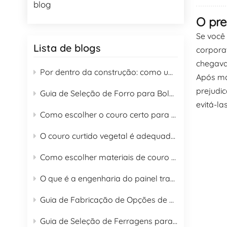
blog
O pre
Se você
Lista de blogs
corporat
chegava
Por dentro da construção: como uma mochila premium é fabricada?
Após ma
prejudi
Guia de Seleção de Forro para Bolsas: Um Guia Completo com 16 Materiais de Forro para Compradores B2B
evitá-las
Como escolher o couro certo para bolsas
O couro curtido vegetal é adequado para a fabricação de bolsas?
Como escolher materiais de couro para bolsas e guia de cuidados adequados
O que é a engenharia do painel traseiro de uma mochila?
Guia de Fabricação de Opções de Couro para Bolsas de Moda 2026
Guia de Seleção de Ferragens para Bolsas OEM