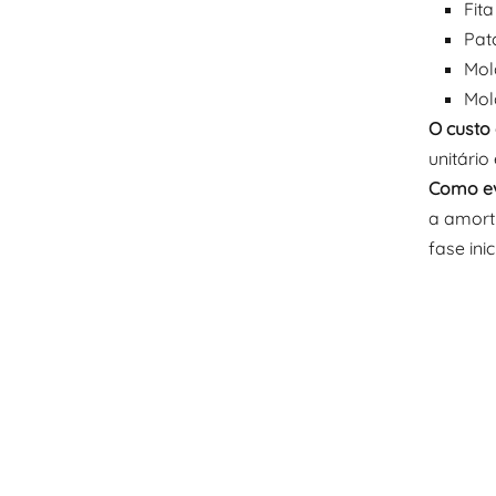
Fit
Pat
Mol
Mol
O custo 
unitári
Como ev
a amorti
fase ini