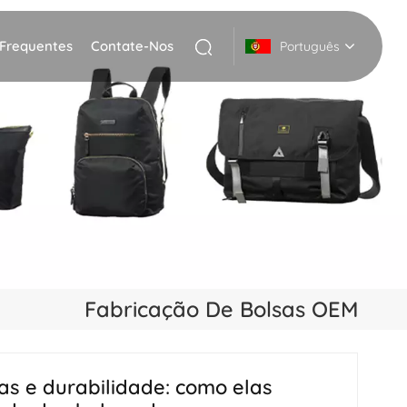
 Frequentes
Contate-Nos
Português
English
Deutsch
Italiano
русский
Español
Fabricação De Bolsas OEM
Português
Nederlands
as e durabilidade: como elas
日本語