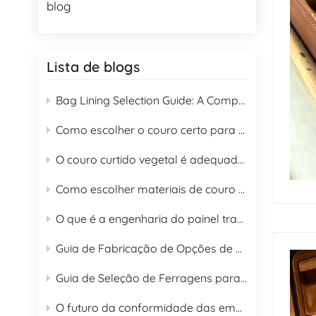
blog
Lista de blogs
Bag Lining Selection Guide: A Complete Guide to 16 Lining Materials for B2B Buyers
Como escolher o couro certo para bolsas
O couro curtido vegetal é adequado para a fabricação de bolsas?
Como escolher materiais de couro para bolsas e guia de cuidados adequados
O que é a engenharia do painel traseiro de uma mochila?
Guia de Fabricação de Opções de Couro para Bolsas de Moda 2026
Guia de Seleção de Ferragens para Bolsas OEM
O futuro da conformidade das embalagens de sacos no âmbito do Regulamento (UE) sobre embalagens de sacos.