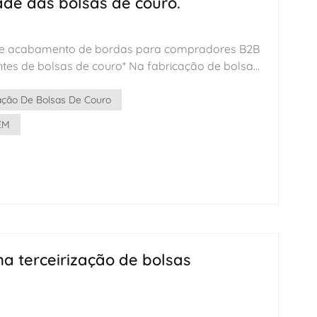
de das bolsas de couro.
한국어
bre acabamento de bordas para compradores B2B
היברית
ntes de bolsas de couro* Na fabricação de bolsas
s bordas (também conhecida como revestimento
s) é um dos detalhes essenciais que determina
ação De Bolsas De Couro
oduto. Uma borda lisa e com cor uniforme,
EM
 e descascamento, pode muitas vezes justificar
or; por outro lado, bordas ásperas ou rachadas,
 qualidade, prejudicam diretamente o
ca. Para compradores B2B, compreender as
s de acabamento de bordas é uma habilidade
nar fábricas OEM/ODM de bolsas de couro de
 qualidade da produção em massa. 1. O que é
ntura de bordas, também conhecida como
na terceirização de bolsas
, tingimento de bordas ou acabamento encerado,
ento das bordas cortadas expostas do couro por
apas, incluindo lixamento, aplicação de primer,